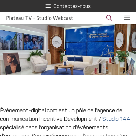
Aller
Contactez-nous
au
M
Plateau TV - Studio Webcast
contenu
Evenement-digital.com, pourquoi ?
Événement-digital.com est un pôle de l’agence de
communication Incentive Development /
Studio 144
spécialisé dans l’organisation d’événements
d’entreprise. Son expérience pour l’organisation d’un