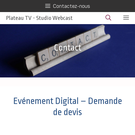
Aller
Contactez-nous
au
M
Plateau TV - Studio Webcast
contenu
Contact
Evénement Digital – Demande
de devis